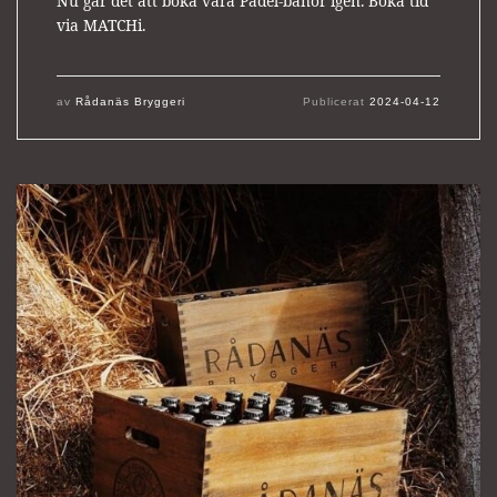
Nu går det att boka våra Padel-banor igen. Boka tid
via MATCHi.
av
Rådanäs Bryggeri
Publicerat
2024-04-12