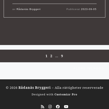
av
Rådanäs Bryggeri
Publicerat
2023-09-05
Inläggsnavigering
1
2
…
9
Äl
ÄLDRE INLÄGG
© 2026
Rådanäs Bryggeri
–
Alla rättigheter reserverade
Designed with
Customizr Pro