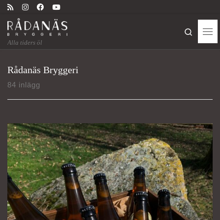
Skip to content
Search
Me
Alla tiders öl
Rådanäs Bryggeri
84 inlägg