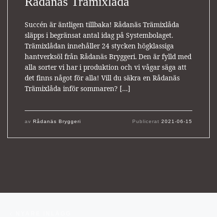
Rådanäs Trämixlåda
Succén är äntligen tillbaka! Rådanäs Trämixlåda
släpps i begränsat antal idag på Systembolaget.
Trämixlådan innehåller 24 stycken högklassiga
hantverksöl från Rådanäs Bryggeri. Den är fylld med
alla sorter vi har i produktion och vi vågar säga att
det finns något för alla! Vill du säkra en Rådanäs
Trämixlåda inför sommaren? […]
av
Rådanäs Bryggeri
Publicerat
2021-06-15
Inläggsnavigering
Nyare inlägg
NYARE INLÄGG