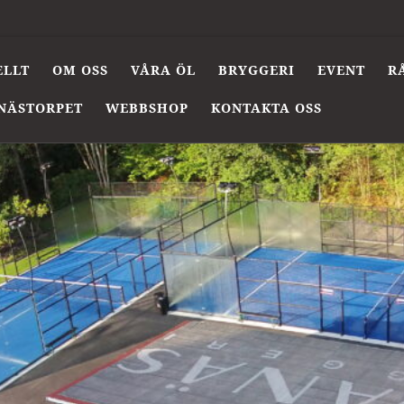
ELLT
OM OSS
VÅRA ÖL
BRYGGERI
EVENT
R
NÄSTORPET
WEBBSHOP
KONTAKTA OSS