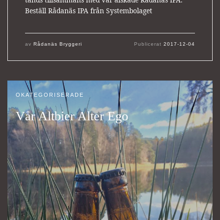
Beställ Rådanäs IPA från Systembolaget
av
Rådanäs Bryggeri
Publicerat
2017-12-04
OKATEGORISERADE
Vår Altbier Alter Ego