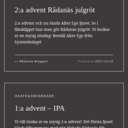
2:a advent Rådanäs julgröt
2:a advent och nu tänds Alter Ego ljuset. Se i
filmklippet hur man gör Rådanäs julgröt. Vi önskar
er en mysig söndag! Beställ Alter Ego från
Systembolaget
av
Rådanäs Bryggeri
Publicerat
2017-12-10
OKATEGORISERADE
1:a advent – IPA
Vi vill önska er en mysig 1:a advent! Det första ljuset
tänds tillsammans med vår älskade Rådanäs IPA.