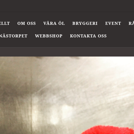
ELLT
OM OSS
VÅRA ÖL
BRYGGERI
EVENT
R
NÄSTORPET
WEBBSHOP
KONTAKTA OSS