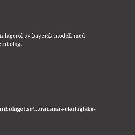
 en lageröl av bayersk modell med
tembolag:
embolaget.se/…/radanas-ekologiska-