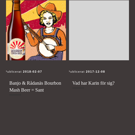
Publicerat
2018-02-07
Publicerat
2017-12-08
Pu
Banjo & Rådanäs Bourbon
Vad har Karin för sig?
Mash Beer = Sant