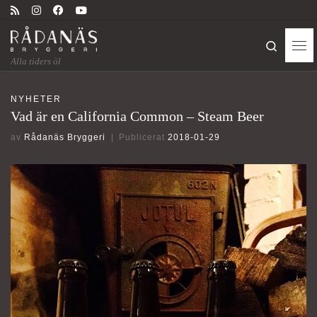
Skip to content
Search
Me
Alla tiders öl
NYHETER
Vad är en California Common – Steam Beer
av
Rådanäs Bryggeri
|
Publicerat
2018-01-29